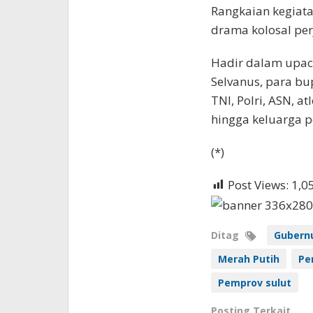
Rangkaian kegiata
drama kolosal pe
Hadir dalam upaca
Selvanus, para bu
TNI, Polri, ASN, a
hingga keluarga p
(*)
Post Views:
1,0
Ditag
Gubernu
Merah Putih
Pe
Pemprov sulut
Posting Terkait