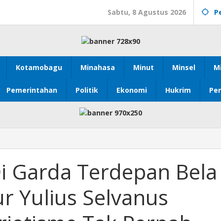
Sabtu, 8 Agustus 2026
P
Kotamobagu
Minahasa
Minut
Minsel
M
Pemerintahan
Politik
Ekonomi
Hukrim
Pen
i Garda Terdepan Bela
r Yulius Selvanus