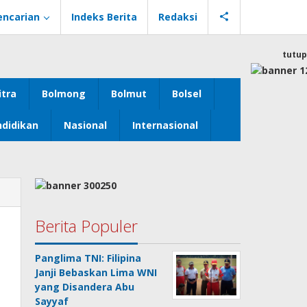
encarian
Indeks Berita
Redaksi
tutup
itra
Bolmong
Bolmut
Bolsel
didikan
Nasional
Internasional
Berita Populer
Panglima TNI: Filipina
Janji Bebaskan Lima WNI
yang Disandera Abu
Sayyaf