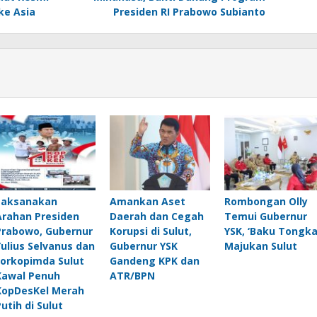
ke Asia
Presiden RI Prabowo Subianto
Laksanakan
Amankan Aset
Rombongan Olly
Arahan Presiden
Daerah dan Cegah
Temui Gubernur
Prabowo, Gubernur
Korupsi di Sulut,
YSK, ‘Baku Tongka
Yulius Selvanus dan
Gubernur YSK
Majukan Sulut
Forkopimda Sulut
Gandeng KPK dan
Kawal Penuh
ATR/BPN
KopDesKel Merah
Putih di Sulut