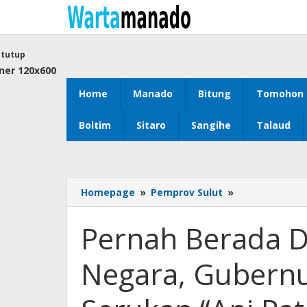
Lewati
ke
konten
tutup
Home
Manado
Bitung
Tomohon
Boltim
Sitaro
Sangihe
Talaud
Homepage
»
Pemprov Sulut
»
Pernah
Berada
Di
Pernah Berada D
Garda
Terdepan
Negara, Gubernu
Bela
Negara,
Gubernur