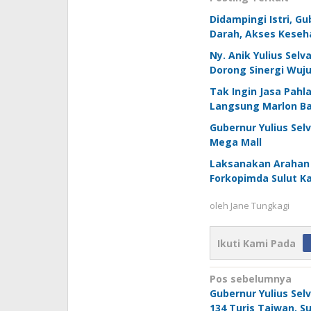
Didampingi Istri, G
Darah, Akses Keseha
Ny. Anik Yulius Sel
Dorong Sinergi Wuj
Tak Ingin Jasa Pahl
Langsung Marlon B
Gubernur Yulius Se
Mega Mall
Laksanakan Arahan 
Forkopimda Sulut Ka
oleh
Jane Tungkagi
Ikuti Kami Pada
Navigasi
Pos sebelumnya
Gubernur Yulius Se
pos
134 Turis Taiwan, S