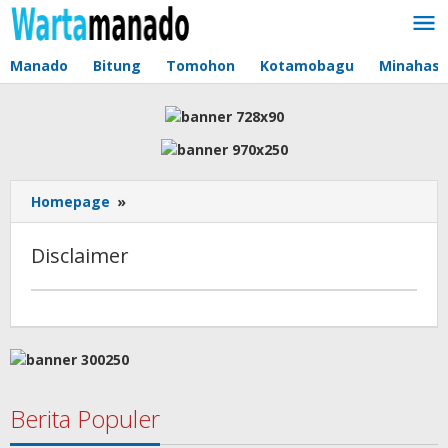
Lewati
ke
konten
Manado
Bitung
Tomohon
Kotamobagu
Minahas
Homepage
»
Disclaimer
Disclaimer
Januari
12,
2025
oleh
redaksi
Berita Populer