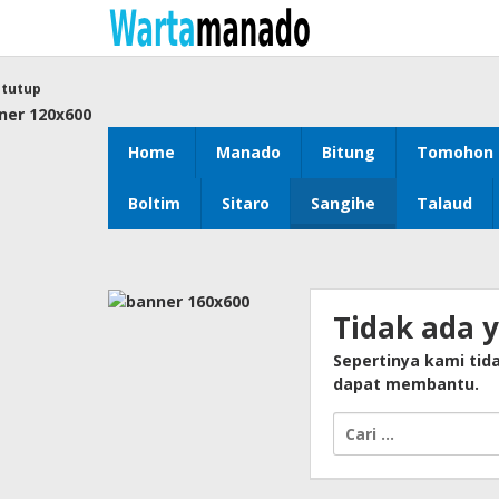
Lewati
ke
konten
tutup
Home
Manado
Bitung
Tomohon
Boltim
Sitaro
Sangihe
Talaud
Tidak ada 
Sepertinya kami ti
dapat membantu.
Cari
untuk: