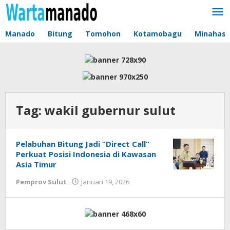
Lewati
ke
konten
Manado
Bitung
Tomohon
Kotamobagu
Minahas
Tag:
wakil gubernur sulut
Pelabuhan Bitung Jadi “Direct Call”
Perkuat Posisi Indonesia di Kawasan
Asia Timur
Pemprov Sulut
Januari 19, 2026
oleh
Jane
Tungkagi