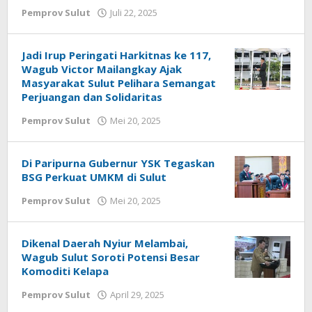
Pemprov Sulut
Juli 22, 2025
oleh
Jane
Tungkagi
Jadi Irup Peringati Harkitnas ke 117,
Wagub Victor Mailangkay Ajak
Masyarakat Sulut Pelihara Semangat
Perjuangan dan Solidaritas
Pemprov Sulut
Mei 20, 2025
oleh
Jane
Tungkagi
Di Paripurna Gubernur YSK Tegaskan
BSG Perkuat UMKM di Sulut
Pemprov Sulut
Mei 20, 2025
oleh
Jane
Tungkagi
Dikenal Daerah Nyiur Melambai,
Wagub Sulut Soroti Potensi Besar
Komoditi Kelapa
Pemprov Sulut
April 29, 2025
oleh
Jane