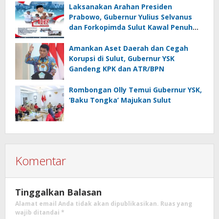
Laksanakan Arahan Presiden
Prabowo, Gubernur Yulius Selvanus
dan Forkopimda Sulut Kawal Penuh
KopDesKel Merah Putih di Sulut
Amankan Aset Daerah dan Cegah
Korupsi di Sulut, Gubernur YSK
Gandeng KPK dan ATR/BPN
Rombongan Olly Temui Gubernur YSK,
‘Baku Tongka’ Majukan Sulut
Komentar
Tinggalkan Balasan
Alamat email Anda tidak akan dipublikasikan.
Ruas yang
wajib ditandai
*