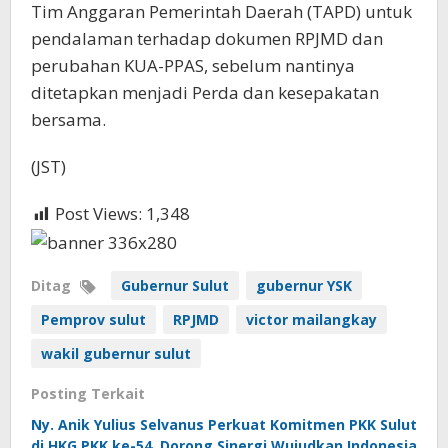
Tim Anggaran Pemerintah Daerah (TAPD) untuk
pendalaman terhadap dokumen RPJMD dan
perubahan KUA-PPAS, sebelum nantinya
ditetapkan menjadi Perda dan kesepakatan
bersama.
(JST)
Post Views:
1,348
Ditag
Gubernur Sulut
gubernur YSK
Pemprov sulut
RPJMD
victor mailangkay
wakil gubernur sulut
Posting Terkait
Ny. Anik Yulius Selvanus Perkuat Komitmen PKK Sulut
di HKG PKK ke-54, Dorong Sinergi Wujudkan Indonesia