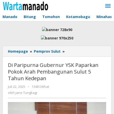
Lewati
ke
konten
Manado
Bitung
Tomohon
Kotamobagu
Minahas
Homepage
»
Pemprov Sulut
»
Di
Paripurna
Gubernur
Di Paripurna Gubernur YSK Paparkan
YSK
Pokok Arah Pembangunan Sulut 5
Paparkan
Tahun Kedepan
Pokok
Arah
Juli 22, 2025
oleh
-
1348 Dilihat
Pembangunan
Jane
oleh
Jane Tungkagi
Sulut
Tungkagi
5
Tahun
Kedepan