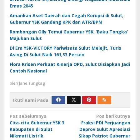
Emas 2045
Amankan Aset Daerah dan Cegah Korupsi di Sulut,
Gubernur YSK Gandeng KPK dan ATR/BPN
Rombongan Olly Temui Gubernur YSK, ‘Baku Tongka’
Majukan Sulut
Di Era YSK-VICTORY Pariwisata Sulut Melejit, Turis
Asing Di Sulut Naik 161,33 Persen
Flora Krisen Perkuat Kinerja OPD, Sulut Disiapkan Jadi
Contoh Nasional
oleh
Jane Tungkagi
Ikuti Kami Pada
Navigasi
Pos sebelumnya
Pos berikutnya
Cita-cita Gubernur YSK 3
Fraksi PDI Perjuangan
pos
Kabupaten di Sulut
Deprov Sulut Apresiasi
Nikmati Listrik
Sikap Patriot Gubernur