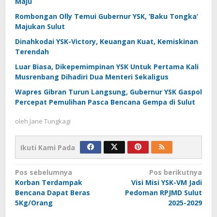
Maju
Rombongan Olly Temui Gubernur YSK, ‘Baku Tongka’
Majukan Sulut
Dinahkodai YSK-Victory, Keuangan Kuat, Kemiskinan
Terendah
Luar Biasa, Dikepemimpinan YSK Untuk Pertama Kali
Musrenbang Dihadiri Dua Menteri Sekaligus
Wapres Gibran Turun Langsung, Gubernur YSK Gaspol
Percepat Pemulihan Pasca Bencana Gempa di Sulut
oleh
Jane Tungkagi
Ikuti Kami Pada
Navigasi
Pos sebelumnya
Pos berikutnya
Korban Terdampak
Visi Misi YSK-VM Jadi
pos
Bencana Dapat Beras
Pedoman RPJMD Sulut
5Kg/Orang
2025-2029