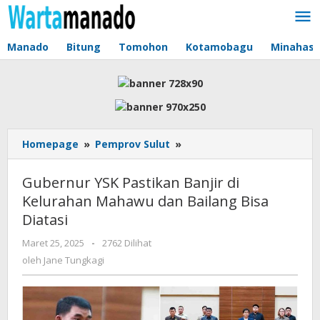
Lewati
ke
konten
Manado
Bitung
Tomohon
Kotamobagu
Minahas
Homepage
»
Pemprov Sulut
»
Gubernur
YSK
Pastikan
Gubernur YSK Pastikan Banjir di
Banjir
Kelurahan Mahawu dan Bailang Bisa
di
Diatasi
Kelurahan
Mahawu
Maret 25, 2025
oleh
-
2762 Dilihat
dan
Jane
oleh
Jane Tungkagi
Bailang
Tungkagi
Bisa
Diatasi