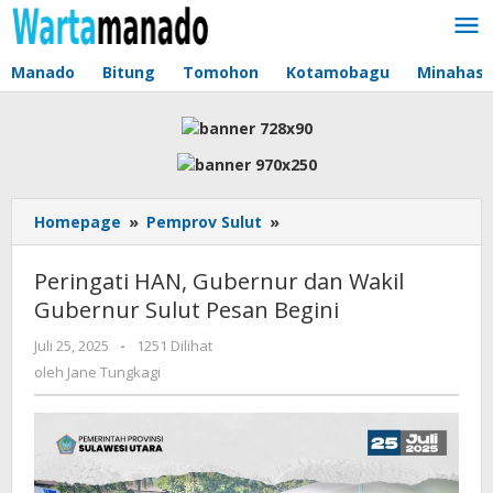
Lewati
ke
konten
Manado
Bitung
Tomohon
Kotamobagu
Minahas
Homepage
»
Pemprov Sulut
»
Peringati
HAN,
Gubernur
Peringati HAN, Gubernur dan Wakil
dan
Gubernur Sulut Pesan Begini
Wakil
Gubernur
Juli 25, 2025
oleh
-
1251 Dilihat
Sulut
Jane
oleh
Jane Tungkagi
Pesan
Tungkagi
Begini