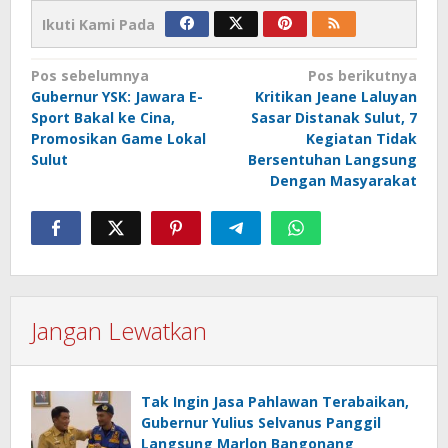
Ikuti Kami Pada
Navigasi
Pos sebelumnya
Pos berikutnya
Gubernur YSK: Jawara E-
Kritikan Jeane Laluyan
pos
Sport Bakal ke Cina,
Sasar Distanak Sulut, 7
Promosikan Game Lokal
Kegiatan Tidak
Sulut
Bersentuhan Langsung
Dengan Masyarakat
Jangan Lewatkan
Tak Ingin Jasa Pahlawan Terabaikan,
Gubernur Yulius Selvanus Panggil
Langsung Marlon Bangonang