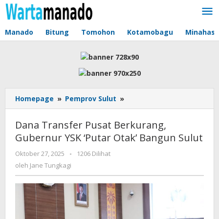
Lewati
ke
konten
Manado
Bitung
Tomohon
Kotamobagu
Minahas
Homepage
»
Pemprov Sulut
»
Dana
Transfer
Pusat
Dana Transfer Pusat Berkurang,
Berkurang,
Gubernur YSK ‘Putar Otak’ Bangun Sulut
Gubernur
YSK
Oktober 27, 2025
oleh
-
1206 Dilihat
'Putar
Jane
oleh
Jane Tungkagi
Otak'
Tungkagi
Bangun
Sulut