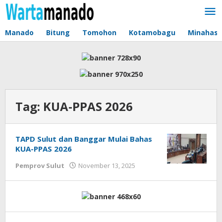
Lewati
ke
konten
Manado
Bitung
Tomohon
Kotamobagu
Minahas
Tag:
KUA-PPAS 2026
TAPD Sulut dan Banggar Mulai Bahas
KUA-PPAS 2026
Pemprov Sulut
November 13, 2025
oleh
Jane
Tungkagi