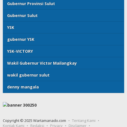
Gubernur Provinsi Sulut
Gubernur Sulut
YSK
gubernur YSK
YSK-VICTORY
Wakil Gubernur Victor Mailangkay
wakil gubernur sulut
denny mangala
Copyright © 2025 Wartamanado.com
Tentang Kami
Kontak Kami
Redaksi
Privacy
Disclaimer