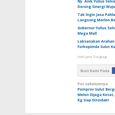
Ny. Anik Yulius Sel
Dorong Sinergi Wuj
Tak Ingin Jasa Pahl
Langsung Marlon B
Gubernur Yulius Se
Mega Mall
Laksanakan Arahan 
Forkopimda Sulut Ka
oleh
Jane Tungkagi
Ikuti Kami Pada
Navigasi
Pos sebelumnya
Pemprov Sulut Berg
pos
Melon Dijaga Ketat,
Kg Siap Ditindak!