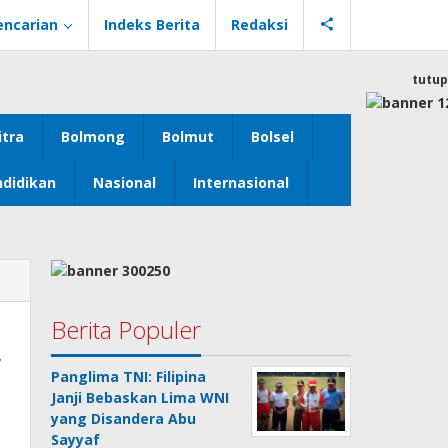
encarian
Indeks Berita
Redaksi
tutup
itra
Bolmong
Bolmut
Bolsel
didikan
Nasional
Internasional
Berita Populer
,
Panglima TNI: Filipina
Janji Bebaskan Lima WNI
yang Disandera Abu
Sayyaf