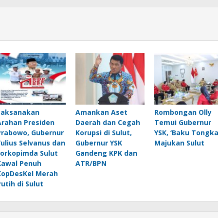
Laksanakan
Amankan Aset
Rombongan Olly
Arahan Presiden
Daerah dan Cegah
Temui Gubernur
Prabowo, Gubernur
Korupsi di Sulut,
YSK, ‘Baku Tongka
Yulius Selvanus dan
Gubernur YSK
Majukan Sulut
Forkopimda Sulut
Gandeng KPK dan
Kawal Penuh
ATR/BPN
KopDesKel Merah
Putih di Sulut