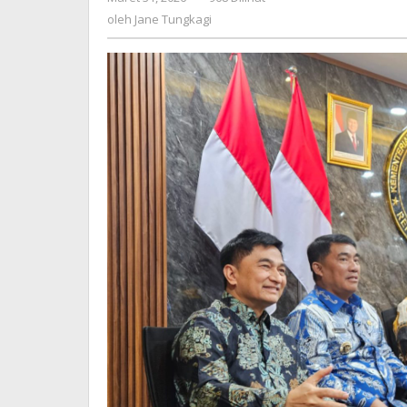
Akhir
Jane
oleh
Jane Tungkagi
2027
Tungkagi