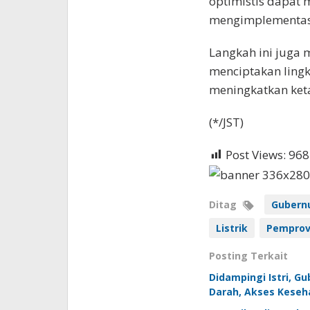
optimistis dapat 
mengimplementasi
Langkah ini juga 
menciptakan lingk
meningkatkan keta
(*/JST)
Post Views:
968
Ditag
Gubernu
Listrik
Pemprov
Posting Terkait
Didampingi Istri, G
Darah, Akses Keseha