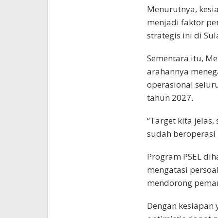
Menurutnya, kesi
menjadi faktor pe
strategis ini di Su
Sementara itu, Me
arahannya meneg
operasional selur
tahun 2027.
“Target kita jelas
sudah beroperasi 
Program PSEL diha
mengatasi persoal
mendorong pemanf
Dengan kesiapan y