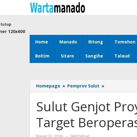
Lewati
ke
konten
tutup
Home
Manado
Bitung
Tomohon
Boltim
Sitaro
Sangihe
Talaud
Homepage
»
Pemprov Sulut
»
Sulut
Genjot
Proyek
Sulut Genjot Pro
Sampah
Jadi
Target Beroperas
Listrik,
Target
Beroperasi
Maret 31, 2026
oleh
-
968 Dilihat