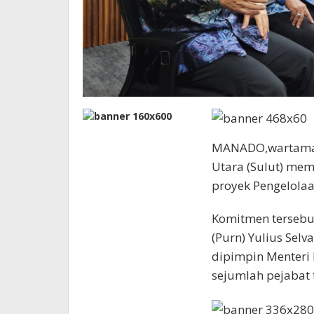
MANADO,wartamana
Utara (Sulut) me
proyek Pengelolaa
Komitmen tersebut
(Purn) Yulius Sel
dipimpin Menteri
sejumlah pejabat 