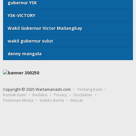
gubernur YSK
YSK-VICTORY
Wakil Gubernur Victor Mailangkay
wakil gubernur sulut
denny mangala
Copyright © 2025 Wartamanado.com
Tentang Kami
Kontak Kami
Redaksi
Privacy
Disclaimer
Pedoman Media
Indeks Berita
Masuk