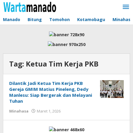
Lewati
ke
konten
Manado
Bitung
Tomohon
Kotamobagu
Minahas
Tag:
Ketua Tim Kerja PKB
Dilantik Jadi Ketua Tim Kerja PKB
Gereja GMIM Matius Pineleng, Dedy
Manlesu: Siap Bergerak dan Melayani
Tuhan
Minahasa
Maret 1, 2026
oleh
Jane
Tungkagi