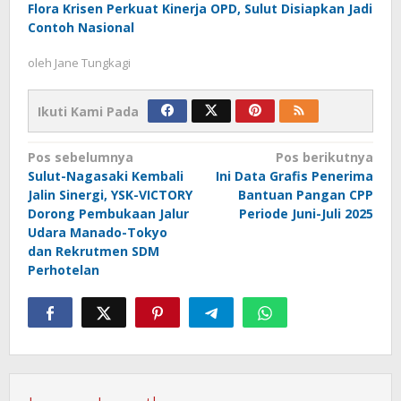
Flora Krisen Perkuat Kinerja OPD, Sulut Disiapkan Jadi
Contoh Nasional
oleh
Jane Tungkagi
Ikuti Kami Pada
Navigasi
Pos sebelumnya
Pos berikutnya
Sulut-Nagasaki Kembali
Ini Data Grafis Penerima
pos
Jalin Sinergi, YSK-VICTORY
Bantuan Pangan CPP
Dorong Pembukaan Jalur
Periode Juni-Juli 2025
Udara Manado-Tokyo
dan Rekrutmen SDM
Perhotelan