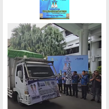
gratis
untuk
138
Ribu
Warga
Rentan