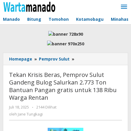
Lewati
ke
konten
Manado
Bitung
Tomohon
Kotamobagu
Minahas
Homepage
»
Pemprov Sulut
»
Tekan
Krisis
Beras,
Tekan Krisis Beras, Pemprov Sulut
Pemprov
Gandeng Bulog Salurkan 2.773 Ton
Sulut
Bantuan Pangan gratis untuk 138 Ribu
Gandeng
Bulog
Warga Rentan
Salurkan
Juli 18, 2025
oleh
-
2144 Dilihat
2.773
Jane
oleh
Jane Tungkagi
Ton
Tungkagi
Bantuan
Pangan