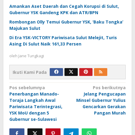
Amankan Aset Daerah dan Cegah Korupsi di Sulut,
Gubernur YSK Gandeng KPK dan ATR/BPN
Rombongan Olly Temui Gubernur YSK, ‘Baku Tongka’
Majukan Sulut
Di Era YSK-VICTORY Pariwisata Sulut Melejit, Turis
Asing Di Sulut Naik 161,33 Persen
oleh
Jane Tungkagi
Ikuti Kami Pada
Navigasi
Pos sebelumnya
Pos berikutnya
Penerbangan Manado-
Jelang Pengucapan
pos
Toraja Langkah Awal
Minsel Gubernur Yulius
Pariwisata Terintegrasi,
Gencarkan Gerakan
YSK MoU dengan 5
Pangan Murah
Gubernur se-Sulawesi