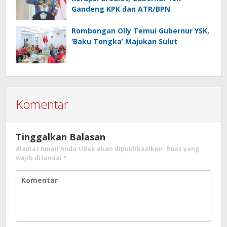
Gandeng KPK dan ATR/BPN
Rombongan Olly Temui Gubernur YSK,
‘Baku Tongka’ Majukan Sulut
Komentar
Tinggalkan Balasan
Alamat email Anda tidak akan dipublikasikan.
Ruas yang
wajib ditandai
*