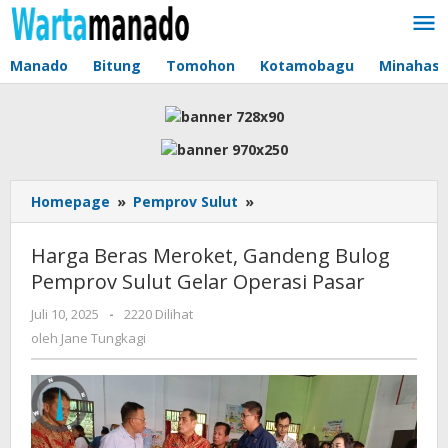
Lewati
ke
konten
Manado
Bitung
Tomohon
Kotamobagu
Minahas
Homepage
»
Pemprov Sulut
»
Harga
Beras
Meroket,
Harga Beras Meroket, Gandeng Bulog
Gandeng
Pemprov Sulut Gelar Operasi Pasar
Bulog
Pemprov
Juli 10, 2025
oleh
-
2220 Dilihat
Sulut
Jane
oleh
Jane Tungkagi
Gelar
Tungkagi
Operasi
Pasar