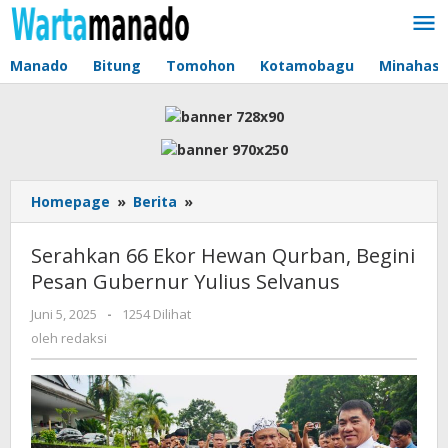
Lewati
ke
konten
Manado
Bitung
Tomohon
Kotamobagu
Minahas
Homepage
»
Berita
»
Serahkan
66
Ekor
Serahkan 66 Ekor Hewan Qurban, Begini
Hewan
Pesan Gubernur Yulius Selvanus
Qurban,
Begini
Juni 5, 2025
oleh
-
1254 Dilihat
Pesan
redaksi
oleh
redaksi
Gubernur
Yulius
Selvanus