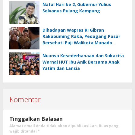
Natal Hari ke 2, Gubernur Yulius
Selvanus Pulang Kampung
Dihadapan Wapres RI Gibran
Rakabuming Raka, Pedagang Pasar
Bersehati Puji Walikota Manado
Andrei Angouw
Nuansa Kesederhanaan dan Sukacita
Warnai HUT Ibu Anik Bersama Anak
Yatim dan Lansia
Komentar
Tinggalkan Balasan
Alamat email Anda tidak akan dipublikasikan.
Ruas yang
wajib ditandai
*