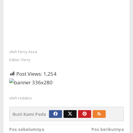
oleh
Ferry Assa
Editor: Ferry
Post Views:
1,254
oleh
redaksi
Ikuti Kami Pada
Navigasi
Pos sebelumnya
Pos berikutnya