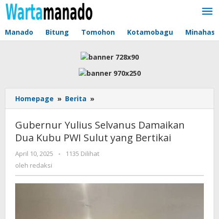
Lewati
ke
konten
Manado
Bitung
Tomohon
Kotamobagu
Minahas
Homepage
»
Berita
»
Gubernur
Yulius
Selvanus
Gubernur Yulius Selvanus Damaikan
Damaikan
Dua Kubu PWI Sulut yang Bertikai
Dua
Kubu
April 10, 2025
oleh
-
1135 Dilihat
PWI
redaksi
oleh
redaksi
Sulut
yang
Bertikai