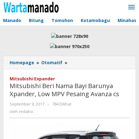
Lewati
ke
konten
Manado
Bitung
Tomohon
Kotamobagu
Minahas
Homepage
»
Otomatif
»
Mitsubishi
Beri
Nama
Mitsubishi Expander
Bayi
Mitsubishi Beri Nama Bayi Barunya
Barunya
Xpander, Low MPV Pesaing Avanza cs
Xpander,
Low
September 9, 2017
oleh
-
784 Dilihat
MPV
redaksi
oleh
redaksi
Pesaing
Avanza
cs