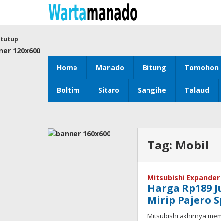
Lewati
ke
konten
tutup
Home
Manado
Bitung
Tomohon
Boltim
Sitaro
Sangihe
Talaud
Tag:
Mobil
Mitsubishi Expander
Harga Rp189 J
Mirip Pajero S
Mitsubishi akhirnya me