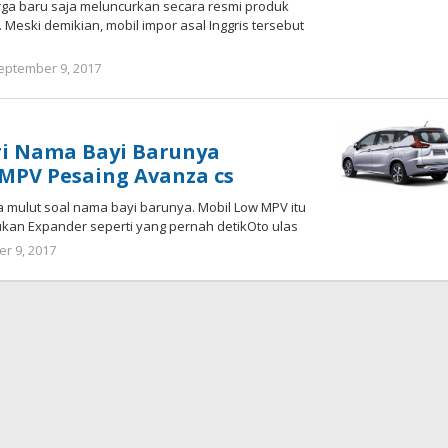
a baru saja meluncurkan secara resmi produk
 Meski demikian, mobil impor asal Inggris tersebut
eptember 9, 2017
oleh
redaksi
ri Nama Bayi Barunya
MPV Pesaing Avanza cs
a mulut soal nama bayi barunya. Mobil Low MPV itu
ukan Expander seperti yang pernah detikOto ulas
r 9, 2017
oleh
redaksi