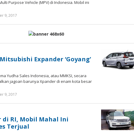
lti Purpose Vehicle (MPV) di Indonesia. Mobil ini
r 9, 2017
oleh
redaksi
 Mitsubishi Expander ‘Goyang’
ama Yudha Sales Indonesia, atau MMKSI, secara
lkan jagoan barunya Xpander di enam kota besar
r 9, 2017
oleh
redaksi
di RI, Mobil Mahal Ini
s Terjual