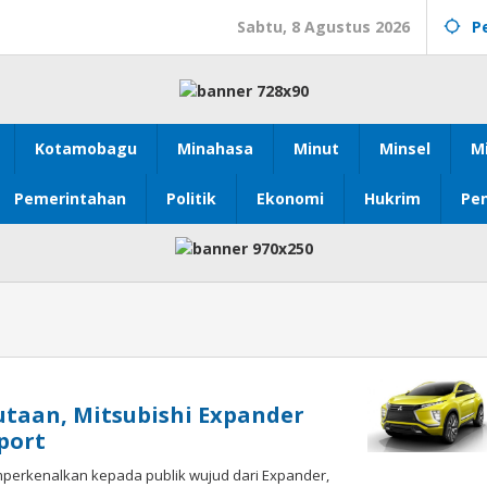
Sabtu, 8 Agustus 2026
P
Kotamobagu
Minahasa
Minut
Minsel
M
Pemerintahan
Politik
Ekonomi
Hukrim
Pen
utaan, Mitsubishi Expander
port
mperkenalkan kepada publik wujud dari Expander,