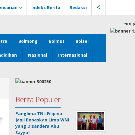
encarian
Indeks Berita
Redaksi
tutup
itra
Bolmong
Bolmut
Bolsel
didikan
Nasional
Internasional
Berita Populer
Panglima TNI: Filipina
Janji Bebaskan Lima WNI
yang Disandera Abu
Sayyaf