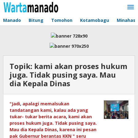
Lewati
ke
konten
Manado
Bitung
Tomohon
Kotamobagu
Minahas
Topik:
kami akan proses hukum
juga. Tidak pusing saya. Mau
dia Kepala Dinas
"Jadi
,
apalagi memalsukan
tandatangan kami
,
kalau ada yang
tukar- tukar berita acara
,
kami akan
proses hukum juga. Tidak pusing saya.
Mau dia Kepala Dinas
,
karena ini pesan
pak Gubernur berantas KKN " seru