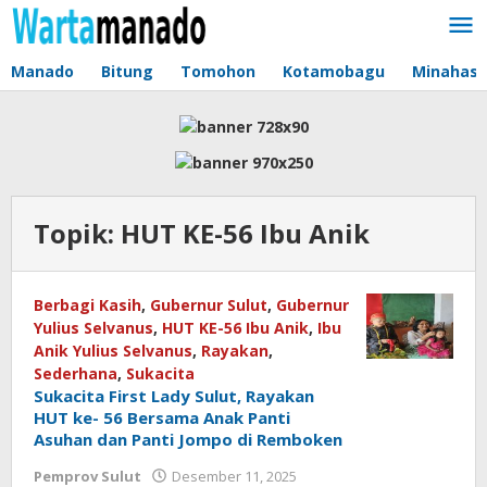
Lewati
ke
konten
Manado
Bitung
Tomohon
Kotamobagu
Minahas
Topik:
HUT KE-56 Ibu Anik
Berbagi Kasih
,
Gubernur Sulut
,
Gubernur
Yulius Selvanus
,
HUT KE-56 Ibu Anik
,
Ibu
Anik Yulius Selvanus
,
Rayakan
,
Sederhana
,
Sukacita
Sukacita First Lady Sulut, Rayakan
HUT ke- 56 Bersama Anak Panti
Asuhan dan Panti Jompo di Remboken
Pemprov Sulut
Desember 11, 2025
oleh