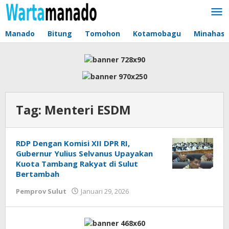
Lewati
ke
konten
Manado
Bitung
Tomohon
Kotamobagu
Minahas
Tag:
Menteri ESDM
RDP Dengan Komisi XII DPR RI,
Gubernur Yulius Selvanus Upayakan
Kuota Tambang Rakyat di Sulut
Bertambah
Pemprov Sulut
Januari 29, 2026
oleh
Jane
Tungkagi