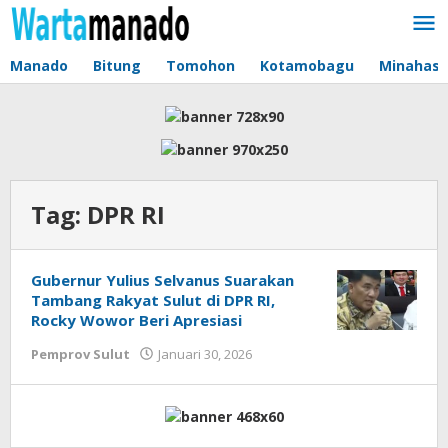
Lewati
ke
konten
Manado
Bitung
Tomohon
Kotamobagu
Minahas
Tag:
DPR RI
Gubernur Yulius Selvanus Suarakan
Tambang Rakyat Sulut di DPR RI,
Rocky Wowor Beri Apresiasi
Pemprov Sulut
Januari 30, 2026
oleh
Jane
Tungkagi