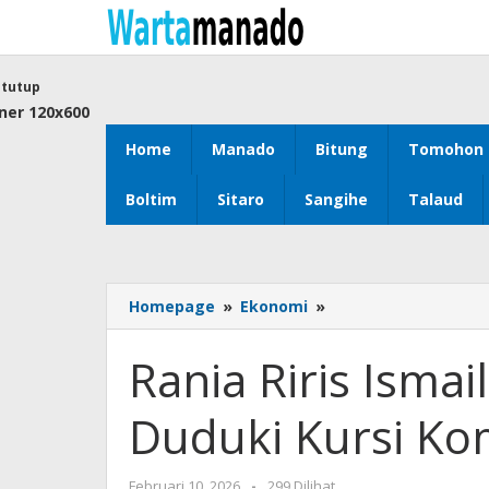
Lewati
ke
konten
tutup
Home
Manado
Bitung
Tomohon
Boltim
Sitaro
Sangihe
Talaud
Homepage
»
Ekonomi
»
Rania
Riris
Ismail
Rania Riris Isma
Disebut
Kandidat
Duduki Kursi Ko
Kuat
Duduki
Kursi
Februari 10, 2026
oleh
-
299 Dilihat