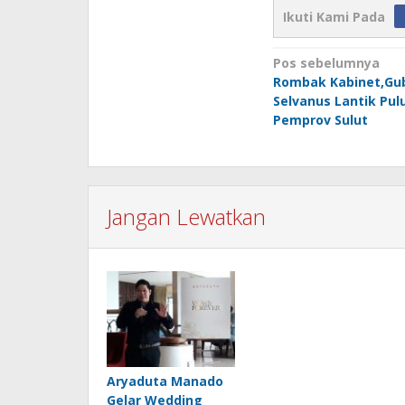
Ikuti Kami Pada
Navigasi
Pos sebelumnya
Rombak Kabinet,Gub
pos
Selvanus Lantik Pul
Pemprov Sulut
Jangan Lewatkan
Aryaduta Manado
Gelar Wedding