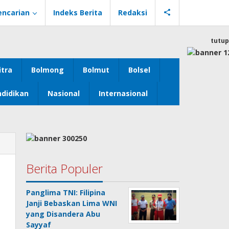
encarian
Indeks Berita
Redaksi
tutup
itra
Bolmong
Bolmut
Bolsel
didikan
Nasional
Internasional
Berita Populer
Panglima TNI: Filipina
Janji Bebaskan Lima WNI
yang Disandera Abu
Sayyaf