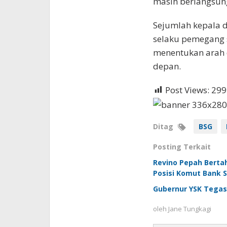
masih berlangsung
Sejumlah kepala d
selaku pemegang s
menentukan arah 
depan.
Post Views:
299
Ditag
BSG
Posting Terkait
Revino Pepah Berta
Posisi Komut Bank 
Gubernur YSK Tegas
oleh
Jane Tungkagi