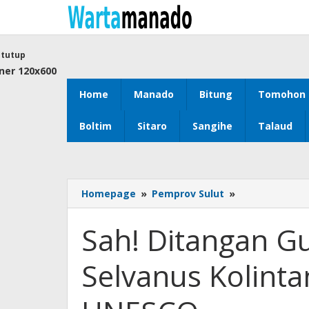
Lewati
ke
konten
tutup
Home
Manado
Bitung
Tomohon
Boltim
Sitaro
Sangihe
Talaud
Homepage
»
Pemprov Sulut
»
Sah!
Ditangan
Gubernur
Sah! Ditangan G
Yulius
Selvanus
Selvanus Kolinta
Kolintang
Resmi
Diakui