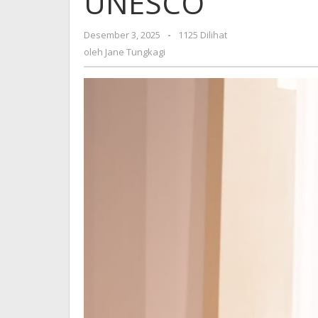
UNESCO
UNESCO
Desember 3, 2025
oleh
-
1125 Dilihat
Jane
oleh
Jane Tungkagi
Tungkagi