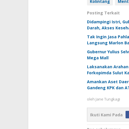
Kolintang
Ment
Posting Terkait
Didampingi Istri, G
Darah, Akses Keseha
Tak Ingin Jasa Pahl
Langsung Marlon B
Gubernur Yulius Se
Mega Mall
Laksanakan Arahan 
Forkopimda Sulut Ka
Amankan Aset Daera
Gandeng KPK dan A
oleh
Jane Tungkagi
Ikuti Kami Pada