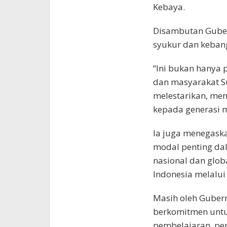
Kebaya.
Disambutan Guber
syukur dan kebang
“Ini bukan hanya 
dan masyarakat Su
melestarikan, me
kepada generasi m
Ia juga menegas
modal penting da
nasional dan glob
Indonesia melalui
Masih oleh Gubern
berkomitmen untu
pembelajaran, pert