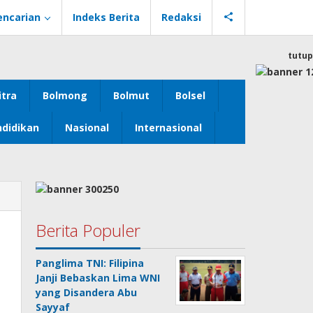
encarian
Indeks Berita
Redaksi
tutup
itra
Bolmong
Bolmut
Bolsel
didikan
Nasional
Internasional
Berita Populer
Panglima TNI: Filipina
Janji Bebaskan Lima WNI
yang Disandera Abu
Sayyaf