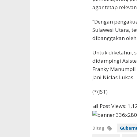
agar tetap releva
“Dengan pengakuan
Sulawesi Utara, t
dibanggakan oleh 
Untuk diketahui, 
didampingi Asiste
Franky Manumpil 
Jani Niclas Lukas.
(*/JST)
Post Views:
1,1
Ditag
Gubernu