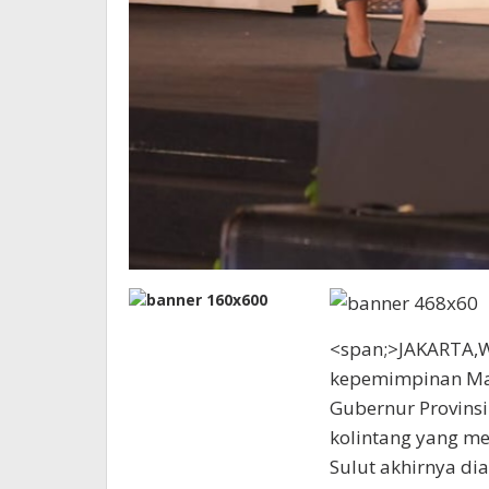
<span;>JAKARTA,W
kepemimpinan Mayj
Gubernur Provinsi 
kolintang yang m
Sulut akhirnya di