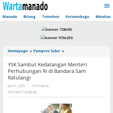
Lewati
ke
konten
Manado
Bitung
Tomohon
Kotamobagu
Minahas
Homepage
»
Pemprov Sulut
»
YSK
Sambut
Kedatangan
YSK Sambut Kedatangan Menteri
Menteri
Perhubungan RI di Bandara Sam
Perhubungan
Ratulangi
RI
di
Juli 21, 2025
oleh
-
1313 Dilihat
Bandara
Jane
oleh
Jane Tungkagi
Sam
Tungkagi
Ratulangi