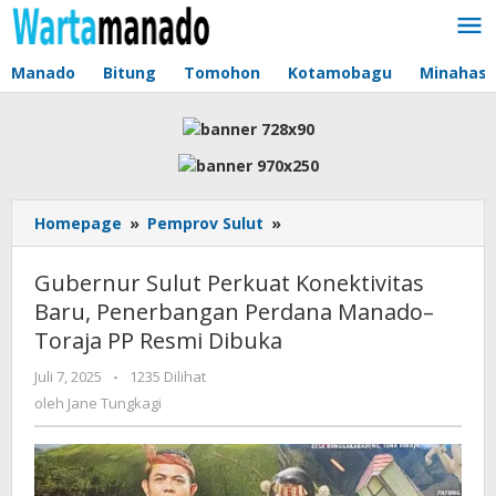
Lewati
ke
konten
Manado
Bitung
Tomohon
Kotamobagu
Minahas
Homepage
»
Pemprov Sulut
»
Gubernur
Sulut
Perkuat
Gubernur Sulut Perkuat Konektivitas
Konektivitas
Baru, Penerbangan Perdana Manado–
Baru,
Toraja PP Resmi Dibuka
Penerbangan
Perdana
Juli 7, 2025
oleh
-
1235 Dilihat
Manado–
Jane
oleh
Jane Tungkagi
Toraja
Tungkagi
PP
Resmi
Dibuka