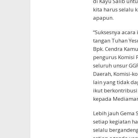
di Kayu Salib un
kita harus selalu
apapun.
“Suksesnya acara
tangan Tuhan Yesus
Bpk. Cendra Kamuh
pengurus Komisi 
seluruh unsur GGP
Daerah, Komisi-ko
lain yang tidak d
ikut berkontribusi
kepada Mediamana
Lebih jauh Gema 
setiap kegiatan 
selalu berganden