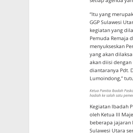
setiap agenda yan
“Itu yang merupa
GGP Sulawesi Utar
kegiatan yang di
Pemuda Remaja da
menyukseskan Pe
yang akan dilaksan
akan diisi denga
diantaranya Pdt. 
Lumoindong,” tut
Ketua Panitia Ibadah Pask
hadiah ke salah satu peme
Kegiatan Ibadah P
oleh Ketua III Maj
beberapa jajaran 
Sulawesi Utara se