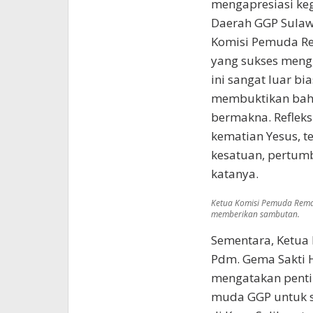
mengapresiasi keg
Daerah GGP Sulaw
Komisi Pemuda Re
yang sukses mengge
ini sangat luar b
membuktikan bahw
bermakna. Refleks
kematian Yesus, t
kesatuan, pertum
katanya.
Ketua Komisi Pemuda Remaja
memberikan sambutan.
Sementara, Ketua
Pdm. Gema Sakti H
mengatakan penti
muda GGP untuk s