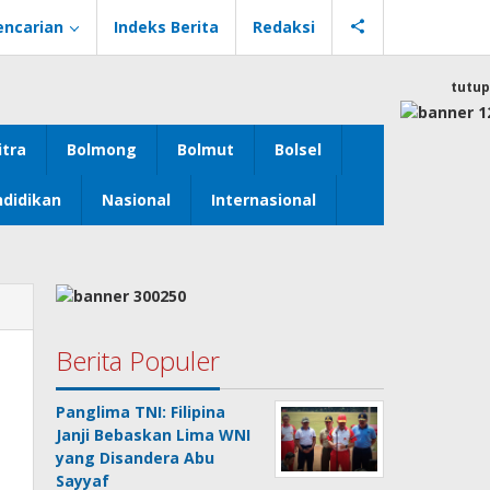
encarian
Indeks Berita
Redaksi
tutup
itra
Bolmong
Bolmut
Bolsel
didikan
Nasional
Internasional
Berita Populer
Panglima TNI: Filipina
Janji Bebaskan Lima WNI
yang Disandera Abu
Sayyaf