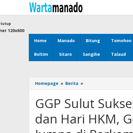
Lewati
ke
konten
tutup
Home
Manado
Bitung
Tomohon
Boltim
Sitaro
Sangihe
Talaud
Homepage
»
Berita
»
GGP
Sulut
Sukses
GGP Sulut Sukse
Gelar
Ibadah
dan Hari HKM, G
Paskah
dan
Hari