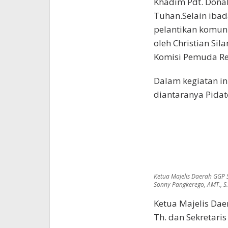
Khadim Pdt. Dona
Tuhan.Selain ibad
pelantikan komuni
oleh Christian Si
Komisi Pemuda Re
Dalam kegiatan in
diantaranya Pidat
Ketua Majelis Daerah GGP S
Sonny Pangkerego, AMT., S.
Ketua Majelis Dae
Th. dan Sekretari