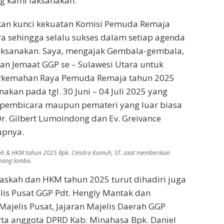
g kami laksanakan.
kan kunci kekuatan Komisi Pemuda Remaja
a sehingga selalu sukses dalam setiap agenda
laksanakan. Saya, mengajak Gembala-gembala,
n Jemaat GGP se – Sulawesi Utara untuk
rkemahan Raya Pemuda Remaja tahun 2025
akan pada tgl. 30 Juni – 04 Juli 2025 yang
n pembicara maupun pemateri yang luar biasa
Dr. Gilbert Lumoindong dan Ev. Greivance
upnya.
ah & HKM tahun 2025 Bpk. Cendra Kamuh, ST. saat memberikan
nang lomba.
askah dan HKM tahun 2025 turut dihadiri juga
elis Pusat GGP Pdt. Hengly Mantak dan
Majelis Pusat, Jajaran Majelis Daerah GGP
rta anggota DPRD Kab. Minahasa Bpk. Daniel