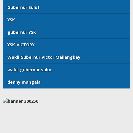
Gubernur Sulut
YSK
gubernur YSK
YSK-VICTORY
Wakil Gubernur Victor Mailangkay
wakil gubernur sulut
denny mangala
Copyright © 2025 Wartamanado.com
Tentang Kami
Kontak Kami
Redaksi
Privacy
Disclaimer
Pedoman Media
Indeks Berita
Masuk