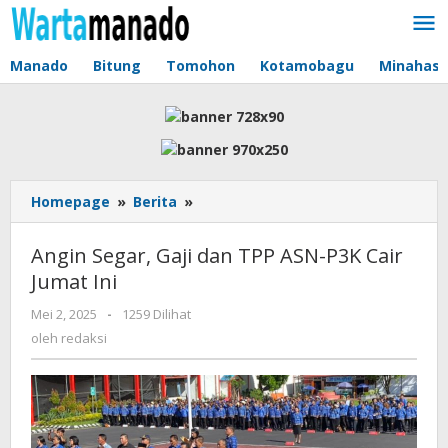
Lewati
ke
konten
Manado
Bitung
Tomohon
Kotamobagu
Minahas
Homepage
»
Berita
»
Angin
Segar,
Gaji
Angin Segar, Gaji dan TPP ASN-P3K Cair
dan
Jumat Ini
TPP
ASN-
Mei 2, 2025
oleh
-
1259 Dilihat
P3K
redaksi
oleh
redaksi
Cair
Jumat
Ini