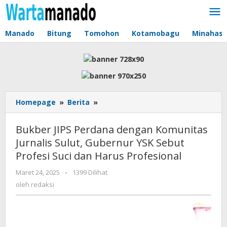
Lewati
ke
konten
Manado
Bitung
Tomohon
Kotamobagu
Minahas
Homepage
»
Berita
»
Bukber
JIPS
Perdana
Bukber JIPS Perdana dengan Komunitas
dengan
Jurnalis Sulut, Gubernur YSK Sebut
Komunitas
Profesi Suci dan Harus Profesional
Jurnalis
Sulut,
Maret 24, 2025
oleh
-
1399 Dilihat
Gubernur
redaksi
oleh
redaksi
YSK
Sebut
Profesi
Suci