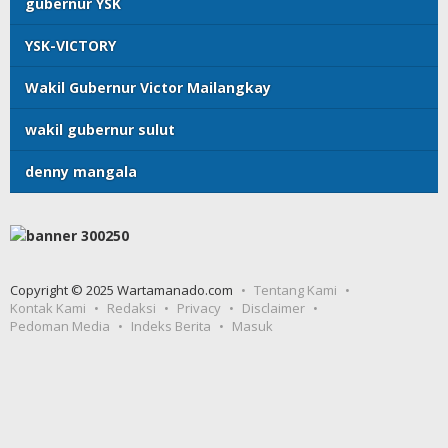
gubernur YSK
YSK-VICTORY
Wakil Gubernur Victor Mailangkay
wakil gubernur sulut
denny mangala
Copyright © 2025 Wartamanado.com
Tentang Kami
Kontak Kami
Redaksi
Privacy
Disclaimer
Pedoman Media
Indeks Berita
Masuk