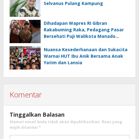
Selvanus Pulang Kampung
Dihadapan Wapres RI Gibran
Rakabuming Raka, Pedagang Pasar
Bersehati Puji Walikota Manado
Andrei Angouw
Nuansa Kesederhanaan dan Sukacita
Warnai HUT Ibu Anik Bersama Anak
Yatim dan Lansia
Komentar
Tinggalkan Balasan
Alamat email Anda tidak akan dipublikasikan.
Ruas yang
wajib ditandai
*