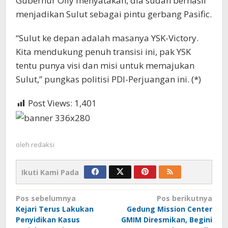
Gubernur Olly menyatakan, dia sudah berhasil
menjadikan Sulut sebagai pintu gerbang Pasific.
“Sulut ke depan adalah masanya YSK-Victory.
Kita mendukung penuh transisi ini, pak YSK
tentu punya visi dan misi untuk memajukan
Sulut,” pungkas politisi PDI-Perjuangan ini. (*)
Post Views:
1,401
oleh
redaksi
Ikuti Kami Pada
Navigasi
Pos sebelumnya
Pos berikutnya
Kejari Terus Lakukan
Gedung Mission Center
pos
Penyidikan Kasus
GMIM Diresmikan, Begini