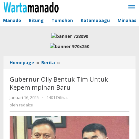
Lewati
ke
konten
Manado
Bitung
Tomohon
Kotamobagu
Minahas
Homepage
»
Berita
»
Gubernur
Olly
Bentuk
Gubernur Olly Bentuk Tim Untuk
Tim
Kepemimpinan Baru
Untuk
Kepemimpinan
Januari 16, 2025
oleh
-
1401 Dilihat
Baru
redaksi
oleh
redaksi