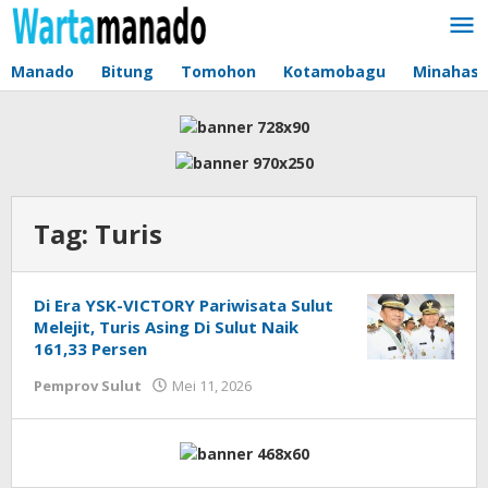
Lewati
ke
konten
Manado
Bitung
Tomohon
Kotamobagu
Minahas
Tag:
Turis
Di Era YSK-VICTORY Pariwisata Sulut
Melejit, Turis Asing Di Sulut Naik
161,33 Persen
Pemprov Sulut
Mei 11, 2026
oleh
Jane
Tungkagi