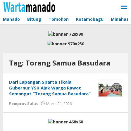
Lewati
ke
konten
Manado
Bitung
Tomohon
Kotamobagu
Minahas
Tag:
Torang Samua Basudara
Dari Lapangan Sparta Tikala,
Gubernur YSK Ajak Warga Rawat
Semangat “Torang Samua Basudara”
Pemprov Sulut
Maret 21, 2026
oleh
Jane
Tungkagi