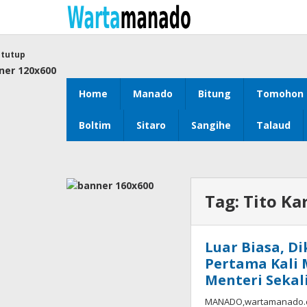
Lewati
ke
konten
tutup
Home
Manado
Bitung
Tomohon
Boltim
Sitaro
Sangihe
Talaud
Tag:
Tito Ka
Luar Biasa, 
Pertama Kali 
Menteri Sekal
MANADO,wartamanado.