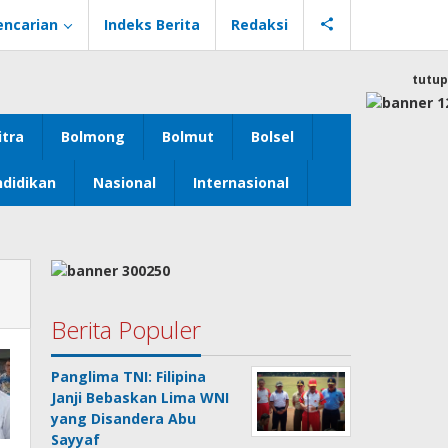
encarian
Indeks Berita
Redaksi
tutup
itra
Bolmong
Bolmut
Bolsel
didikan
Nasional
Internasional
Berita Populer
Panglima TNI: Filipina
Janji Bebaskan Lima WNI
yang Disandera Abu
Sayyaf