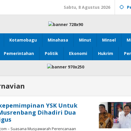
Sabtu, 8 Agustus 2026
P
Kotamobagu
Minahasa
Minut
Minsel
M
Pemerintahan
Politik
Ekonomi
Hukrim
Pen
rnavian
Dikepemimpinan YSK Untuk
Musrenbang Dihadiri Dua
igus
com – Suasana Musyawarah Perencanaan