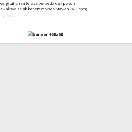
ng) tahun ini terasa berbeda dan penuh
a kalinya sejak kepemimpinan Mayjen TNI (Purn)
il 9, 2026
oleh
Jane
Tungkagi