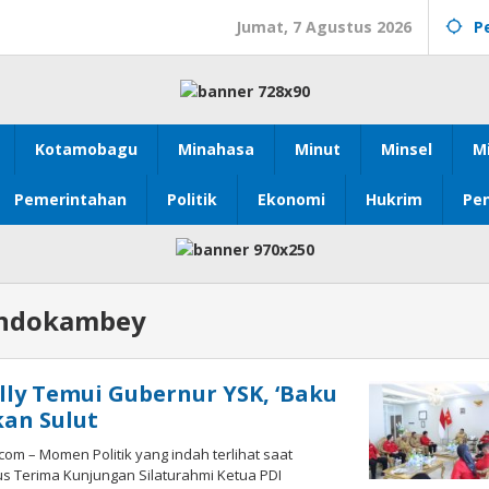
Jumat, 7 Agustus 2026
P
Kotamobagu
Minahasa
Minut
Minsel
M
Pemerintahan
Politik
Ekonomi
Hukrim
Pen
ondokambey
ly Temui Gubernur YSK, ‘Baku
an Sulut
 – Momen Politik yang indah terlihat saat
s Terima Kunjungan Silaturahmi Ketua PDI