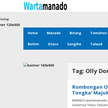
Lewati
ke
konten
tutup
Home
Manado
Bitung
Tomohon
Boltim
Sitaro
Sangihe
Talaud
Tag:
Olly D
Rombongan Ol
Tongka’ Majuk
MANADO,wartamanado.com
Gubernur Yulius Selvanu