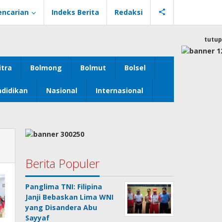
encarian
Indeks Berita
Redaksi
tutup
itra
Bolmong
Bolmut
Bolsel
didikan
Nasional
Internasional
Berita Populer
Panglima TNI: Filipina
Janji Bebaskan Lima WNI
yang Disandera Abu
Sayyaf