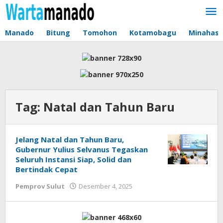
Lewati
ke
konten
Manado
Bitung
Tomohon
Kotamobagu
Minahas
Tag:
Natal dan Tahun Baru
Jelang Natal dan Tahun Baru,
Gubernur Yulius Selvanus Tegaskan
Seluruh Instansi Siap, Solid dan
Bertindak Cepat
Pemprov Sulut
Desember 4, 2025
oleh
Jane
Tungkagi