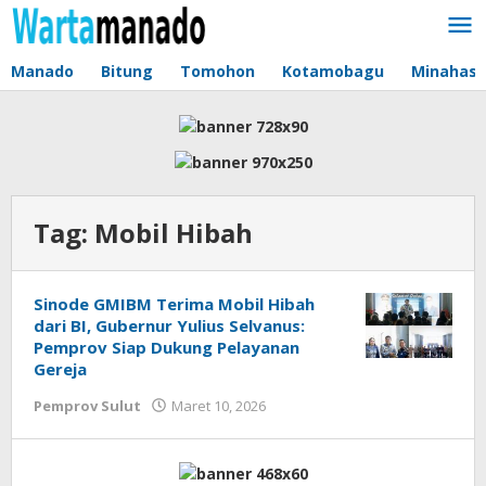
Lewati
ke
konten
Manado
Bitung
Tomohon
Kotamobagu
Minahas
Tag:
Mobil Hibah
Sinode GMIBM Terima Mobil Hibah
dari BI, Gubernur Yulius Selvanus:
Pemprov Siap Dukung Pelayanan
Gereja
Pemprov Sulut
Maret 10, 2026
oleh
Jane
Tungkagi