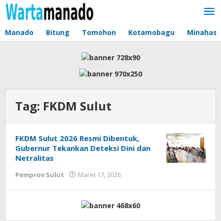
Lewati
ke
konten
Manado
Bitung
Tomohon
Kotamobagu
Minahas
Tag:
FKDM Sulut
FKDM Sulut 2026 Resmi Dibentuk,
Gubernur Tekankan Deteksi Dini dan
Netralitas
Pemprov Sulut
Maret 17, 2026
oleh
Jane
Tungkagi