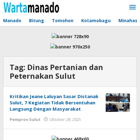
Lewati
ke
konten
Manado
Bitung
Tomohon
Kotamobagu
Minahas
Tag:
Dinas Pertanian dan
Peternakan Sulut
Kritikan Jeane Laluyan Sasar Distanak
Sulut, 7 Kegiatan Tidak Bersentuhan
Langsung Dengan Masyarakat
Pemprov Sulut
Oktober 28, 2025
oleh
Jane
Tungkagi