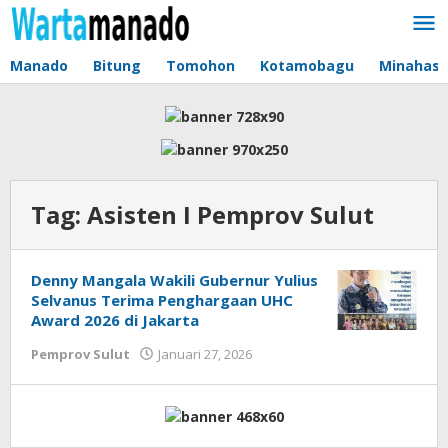
Lewati
ke
konten
Manado
Bitung
Tomohon
Kotamobagu
Minahas
Tag:
Asisten I Pemprov Sulut
Denny Mangala Wakili Gubernur Yulius
Selvanus Terima Penghargaan UHC
Award 2026 di Jakarta
Pemprov Sulut
Januari 27, 2026
oleh
Jane
Tungkagi