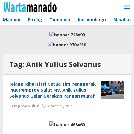
Lewati
ke
konten
Manado
Bitung
Tomohon
Kotamobagu
Minahas
Tag:
Anik Yulius Selvanus
Jelang Idhul Fitri Ketua Tim Penggerak
PKK Pemprov Sulut Ny. Anik Yulius
Selvanus Gelar Gerakan Pangan Murah
Pemprov Sulut
Maret 27, 2025
oleh
Jane
Tungkagi